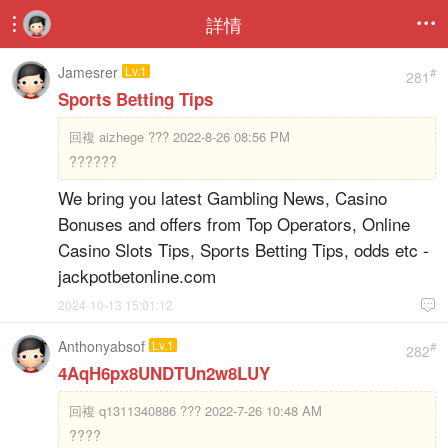
詳情


Jamesrer
Lv.1
#
281
Sports Betting Tips
回複
aizhege ??? 2022-8-26 08:56 PM
??????
We bring you latest Gambling News, Casino
Bonuses and offers from Top Operators, Online
Casino Slots Tips, Sports Betting Tips, odds etc -
jackpotbetonline.com
2024-10-13 15:01:12

Anthonyabsof
Lv.1
#
282
4AqH6px8UNDTUn2w8LUY
回複
q1311340886 ??? 2022-7-26 10:48 AM
????