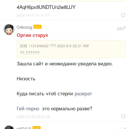
4AqH6px8UNDTUn2w8LUY
2024-10-21 01:41:57

O4kotog
Lv.1
#
283
Оргии старух
回複
1131246422 ??? 2022-8-6 02:21 AM
??,??????
Зашла сайт и неожиданно увидела видео.
Низость
Куда писать чтоб стерли
разврат
Гей-порно
это нормально разве?
2024-10-30 02:23:08

cqf2415
Lv.1
#