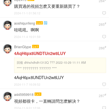
284
購買過的視頻怎麽又要重新購買了？
2024-11-1 01:56:12

aoshiqunfeng
Lv.2

#
285
哇吼吼。啊啊
2024-11-4 16:01:59

BrianGlype
Lv.1
#
286
4AqH6px8UNDTUn2w8LUY
回複
dhhshdhdh1313Q ??? 2022-10-29 11:11 AM
**** ???????? ?????? ****
4AqH6px8UNDTUn2w8LUY
2024-11-7 16:09:52

a445959918
Lv.1
#
287
視頻都很卡，一直轉請問怎麽解決？
2024-11-9 01:12:06
