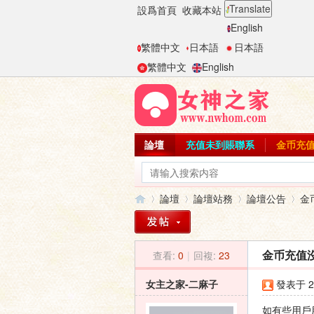
Translate
設爲首頁
收藏本站
English
繁體中文
日本語
日本語
繁體中文
English
論壇
充值未到賬聯系
金币充
論壇
論壇站務
論壇公告
金
查看:
0
|
回複:
23
金币充值
女
»
›
›
›
女主之家-二麻子
發表于 20
如有些用戶