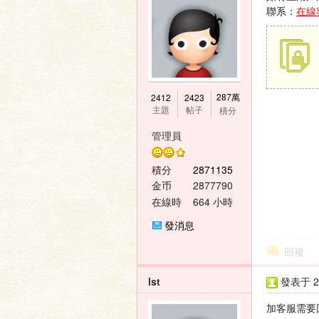
聯系：
在線
神
287萬
2412
2423
主題
帖子
積分
管理員
積分
2871135
金币
2877790
在線時
664 小時
間
發消息
之
回複
lst
發表于 20
加客服需要