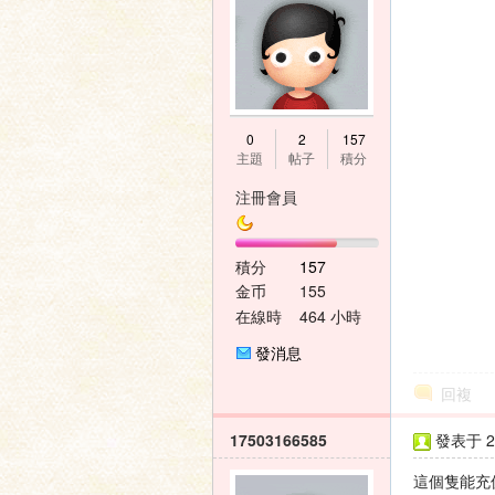
家
0
2
157
主題
帖子
積分
注冊會員
積分
157
金币
155
論
在線時
464 小時
間
發消息
回複
17503166585
發表于 20
這個隻能充