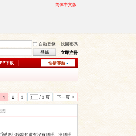
简体中文版
自動登錄
找回密碼
登錄
立即注冊
APP下載
快捷導航
1
2
3
/ 3 頁
下一頁
接]
币變更記錄就知道有沒有到賬。沒到賬