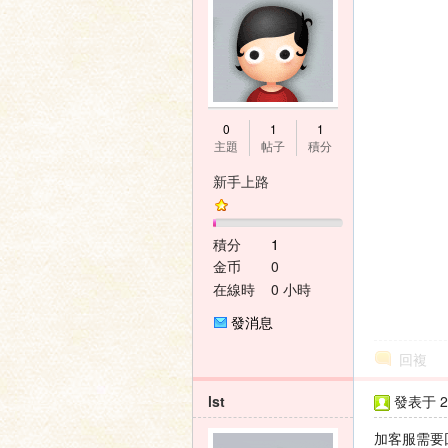
壇
0
1
1
主題
帖子
積分
新手上路
積分
1
金币
0
在線時
0 小時
間
發消息
回複
lst
發表于 20
加客服需要