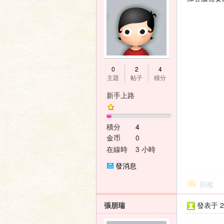
0
2
4
主題
帖子
積分
新手上路
積分
4
金币
0
在線時
3 小時
間
發消息
回複
張朋瑞
發表于 20