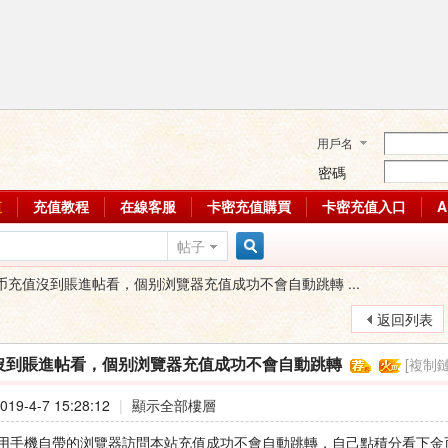
用戶名
密碼
值
充值教程
在線客服
卡密充值購買
卡密充值入口
帖子
搜
币充值沒到賬進帖看，個别浏覽器充值成功不會自動跳轉 ...
返回列表
索
[複制鏈
沒到賬進帖看，個别浏覽器充值成功不會自動跳轉
19-4-7 15:28:12
|
顯示全部樓層
用手機自帶的浏覽器訪問本站充值成功不會自動跳轉，自己點積分看下金