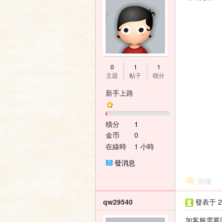
0
1
1
主題
帖子
積分
新手上路
積分
1
金币
0
在線時
1 小時
間
發消息
回複
qw29540
發表于 20
加客服需要