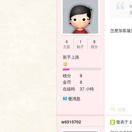
l
怎麽加客服
0
1
9
主題
帖子
積分
新手上路
積分
9
金币
8
在線時
37 小時
間
發消息
回複
w6515702
發表于 20