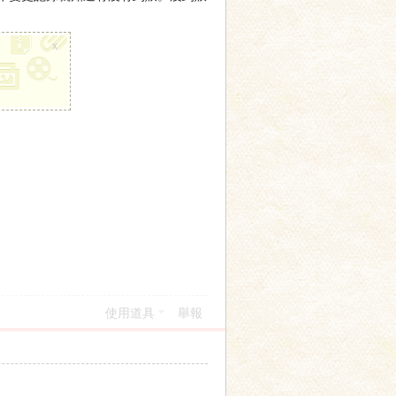
x
使用道具
舉報