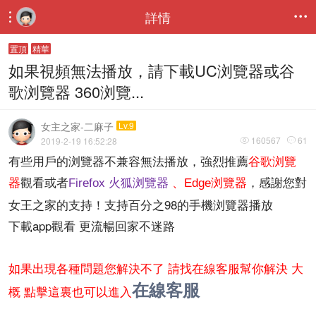
詳情


置頂
精華
如果視頻無法播放，請下載UC浏覽器或谷
歌浏覽器 360浏覽...
女主之家-二麻子
Lv.9
160567
61
2019-2-19 16:52:28


有些用戶的浏覽器不兼容無法播放，強烈推薦
谷歌浏覽
器
觀看或者
，感謝您對
Firefox 火狐浏覽器
、Edge浏覽器
女王之家的支持！支持百分之98的手機浏覽器播放
下載app觀看 更流暢回家不迷路
如果出現各種問題您解決不了 請找在線客服幫你解決 大
在線客服
概 點擊這裏也可以進入