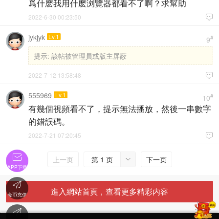
爲什麽我用什麽浏覽器都看不了啊？求幫助
2022-6-30 00:23:50

jykjyk
Lv.1
#
9
提示:
該帖被管理員或版主屏蔽
2022-7-12 13:58:48

555969
Lv.1
#
10
有幾個視頻看不了，提示無法播放，然後一串數字
的錯誤碼。
2022-7-21 07:20:45


上一页
第 1 页
下一页

APP下载

進入網站首頁，查看更多精彩内容
金币充值

'