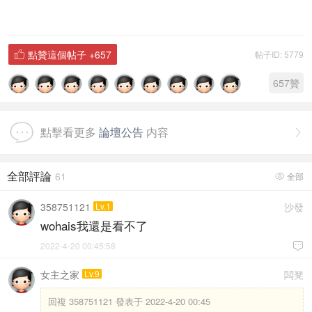
點贊這個帖子
+657
帖子ID: 5779

657
贊
點擊看更多
論壇公告
内容

全部評論
61
全部

358751121
Lv.1
沙發
wohais我還是看不了
2022-4-20 00:45:58

女主之家
Lv.9
闆凳
回複
358751121 發表于 2022-4-20 00:45