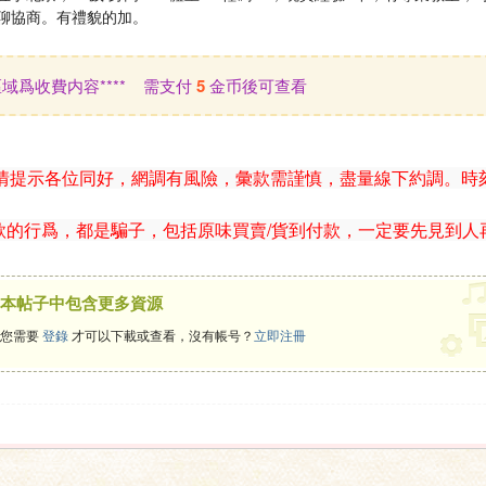
聊協商。有禮貌的加。
此區域爲收費内容**** 需支付
5
金币後可查看
情提示各位同好，網調有風險，彙款需謹慎，盡量線下約調。時
款的行爲，都是騙子，包括原味買賣/貨到付款，一定要先見到人
本帖子中包含更多資源
您需要
登錄
才可以下載或查看，沒有帳号？
立即注冊