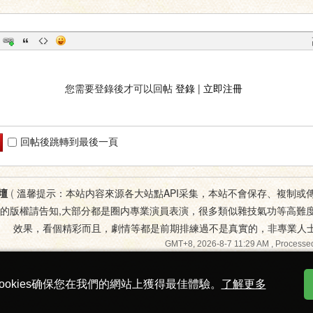
您需要登錄後才可以回帖
登錄
|
立即注冊
回帖後跳轉到最後一頁
壇
(
溫馨提示：本站内容來源各大站點API采集，本站不會保存、複制或
您的版權請告知,大部分都是圈内專業演員表演，很多類似雜技氣功等高難
效果，看個精彩而且，劇情等都是前期排練過不是真實的，非專業人
GMT+8, 2026-8-7 11:29 AM
, Processed
ookies确保您在我們的網站上獲得最佳體驗。
了解更多