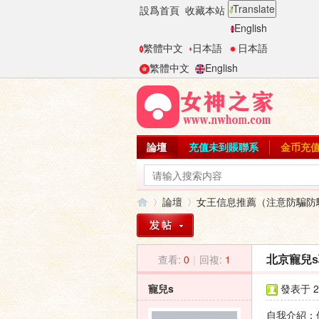
Translate
設爲首頁
收藏本站
English
繁體中文
日本語
日本語
繁體中文
English
論壇
充值未到賬聯系
金币充
論壇
女王信息推薦（注意防騙防
查看:
0
|
回複:
1
北京寵兒
女
»
›
寵兒s
發表于 20
自我介紹：