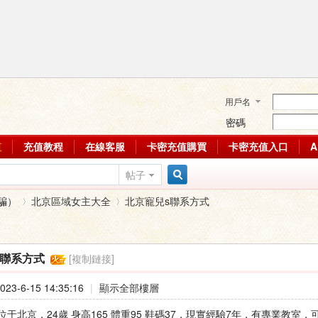
用戶名
密碼
值
充值教程
在線客服
卡密充值購買
卡密充值入口
帖子
搜
騙）
北京區域女主大全
北京寵兒s聯系方式
索
[複制鏈接]
s聯系方式
›
›
23-6-15 14:35:16
|
顯示全部樓層
位于北京，24歲 身高165 體重95 鞋碼37，現實經驗7年，有專業教