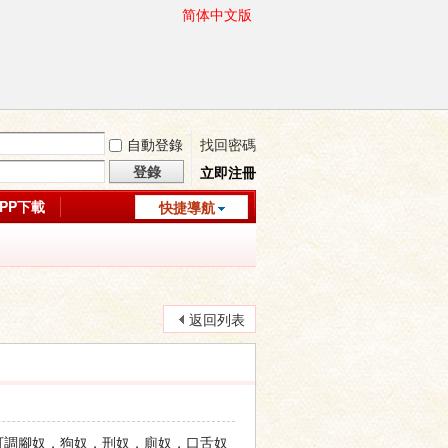
简体中文版
自動登錄
找回密碼
登錄
立即注冊
APP下載
快捷導航
返回列表
室，可調腳奴，狗奴，刑奴，廁奴，口舌奴