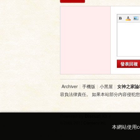
家
發表回複
論
Archiver
|
手機版
|
小黑屋
|
女神之家論
容負法律責任。 如果本站部分内容侵犯
Powered by
Discuz!
X3.4
© 2001-2017
Comsenz Inc.
本網站使用c