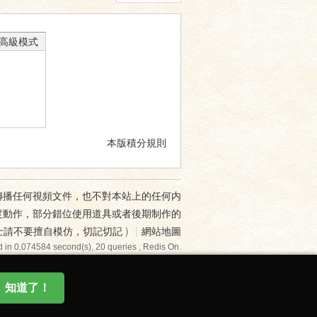
高級模式
本版積分規則
傳播任何視頻文件，也不對本站上的任何内
度動作，部分錯位使用道具或者後期制作的
士請不要擅自模仿，切記切記
)
|
網站地圖
 in 0.074584 second(s), 20 queries , Redis On.
知道了！