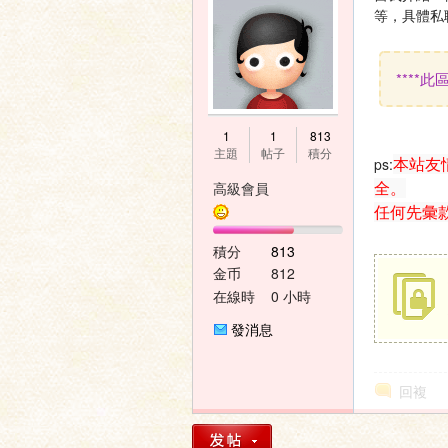
等，具體私
****
神
1
1
813
主題
帖子
積分
本站友
ps:
全。
高級會員
任何先彙
積分
813
金币
812
在線時
0 小時
間
之
發消息
回複