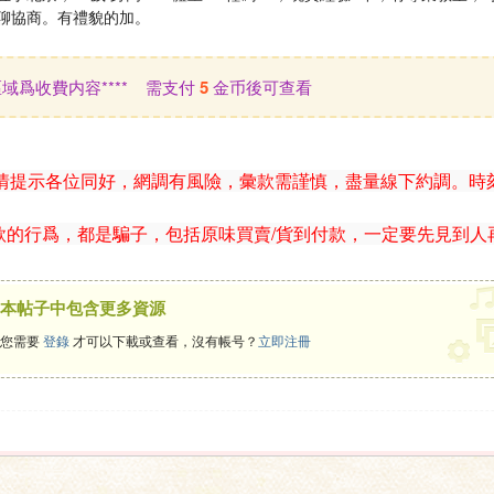
聊協商。有禮貌的加。
此區域爲收費内容**** 需支付
5
金币後可查看
情提示各位同好，網調有風險，彙款需謹慎，盡量線下約調。時
款的行爲，都是騙子，包括原味買賣/貨到付款，一定要先見到人
本帖子中包含更多資源
您需要
登錄
才可以下載或查看，沒有帳号？
立即注冊