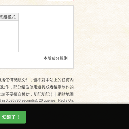
高級模式
本版積分規則
傳播任何視頻文件，也不對本站上的任何内
度動作，部分錯位使用道具或者後期制作的
士請不要擅自模仿，切記切記
)
|
網站地圖
 in 0.096790 second(s), 20 queries , Redis On.
知道了！