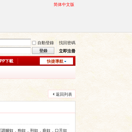
简体中文版
自動登錄
找回密碼
登錄
立即注冊
APP下載
快捷導航
返回列表
室，可調腳奴，狗奴，刑奴，廁奴，口舌奴