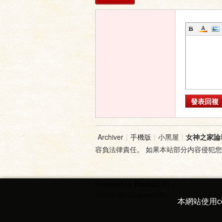
家
發表回複
論
Archiver
|
手機版
|
小黑屋
|
女神之家論
容負法律責任。 如果本站部分内容侵犯
Powered by
Discuz!
X3.4
© 2001-2017
Comsenz Inc.
本網站使用c