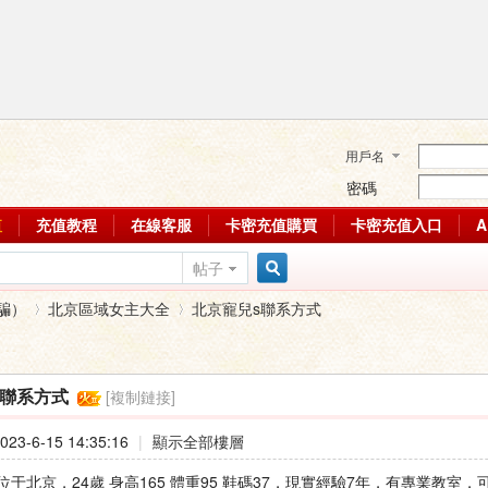
用戶名
密碼
值
充值教程
在線客服
卡密充值購買
卡密充值入口
帖子
搜
騙）
北京區域女主大全
北京寵兒s聯系方式
索
[複制鏈接]
s聯系方式
›
›
23-6-15 14:35:16
|
顯示全部樓層
位于北京，24歲 身高165 體重95 鞋碼37，現實經驗7年，有專業教