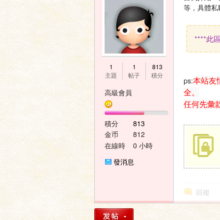
等，具體私
****
神
1
1
813
主題
帖子
積分
本站友
ps:
全。
高級會員
任何先彙
積分
813
金币
812
在線時
0 小時
間
之
發消息
回複