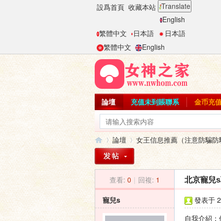
Translate
設爲首頁
收藏本站
English
繁體中文
日本語
日本語
繁體中文
English
論壇
充值未到賬聯系
金币充
論壇
女王信息推薦（注意防騙防
查看:
0
|
回複:
1
北京寵兒
女
»
›
寵兒s
發表于 20
自我介紹：