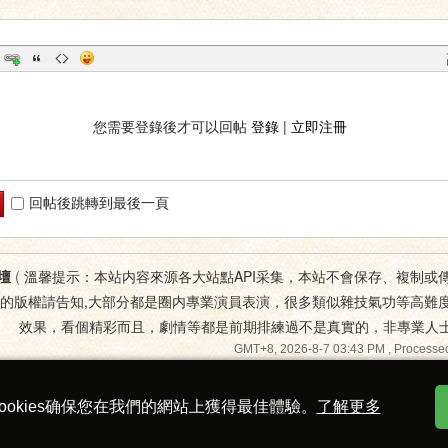
您需要登錄後才可以回帖
登錄
|
立即注冊
回帖後跳轉到最後一頁
壇
(
溫馨提示：本站内容來源各大站點API采集，本站不會保存、複制或
您的版權請告知,大部分都是圈内專業演員表演，很多類似雜技氣功等高難
效果，看個精彩而且，劇情等都是前期排練過不是真實的，非專業人
GMT+8, 2026-8-7 03:43 PM
, Processed
ookies确保您在我們的網站上獲得最佳體驗。
了解更多