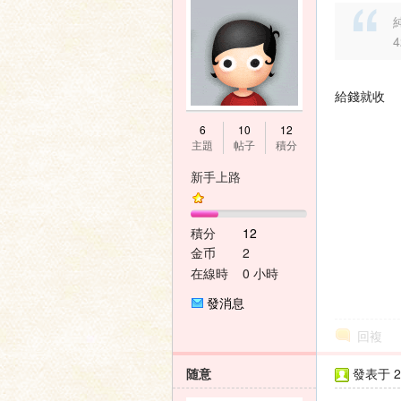
純
給錢就收
6
10
12
主題
帖子
積分
新手上路
積分
12
金币
2
在線時
0 小時
間
發消息
回複
随意
發表于 20