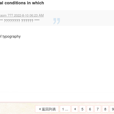
al conditions in which
iaom ??? 2022-8-10 06:23 AM
*** ???????? ?????? ****
of typography
返回列表
1 ...
5
6
7
8
9