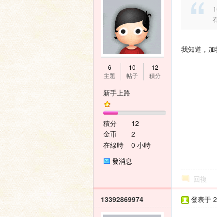
1
家
我知道，加我q
6
10
12
主題
帖子
積分
新手上路
積分
12
論
金币
2
在線時
0 小時
間
發消息
回複
13392869974
發表于 20