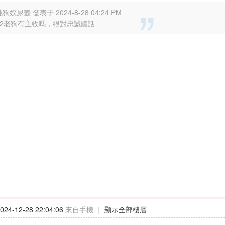
狗奴尿壺 發表于 2024-8-28 04:24 PM
42老狗有主收嗎，絕對忠誠聽話
24-12-28 22:04:06
來自手機
|
顯示全部樓層