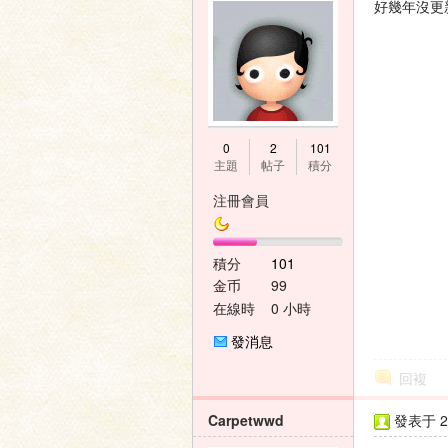
好幾年沒更
0
2
101
主題
帖子
積分
注冊會員
積分
101
金币
99
在線時
0 小時
間
發消息
回複
Carpetwwd
發表于 20