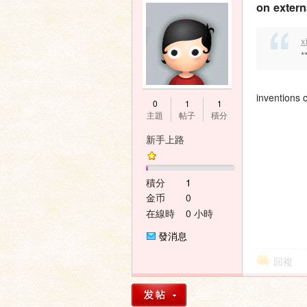
on extern
x
*
inventions 
0
1
1
主題
帖子
積分
新手上路
積分
1
金币
0
在線時
0 小時
間
發消息
回複