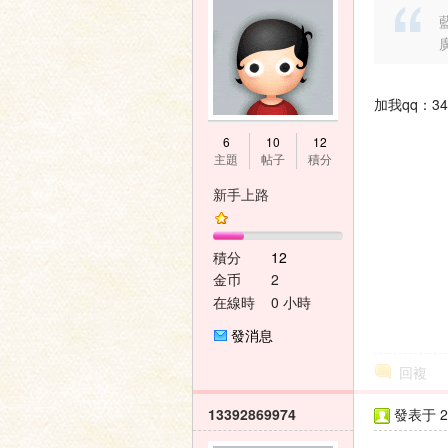
藍
壇
加我qq：348
6
10
12
主題
帖子
積分
新手上路
積分
12
金币
2
在線時
0 小時
間
發消息
回複
13392869974
發表于 20