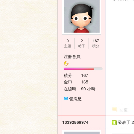
神
0
2
167
主題
帖子
積分
注冊會員
積分
167
金币
165
在線時
90 小時
間
之
發消息
回複
13392869974
發表于 20