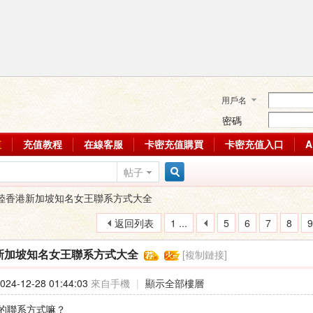
用戶名
密碼
值
充值教程
在線客服
卡密充值購買
卡密充值入口
帖子
搜
陸香港新加坡知名女王聯系方式大全
返回列表
1 ...
5
6
7
8
9
索
[複制鏈接]
新加坡知名女王聯系方式大全
24-12-28 01:44:03
來自手機
|
顯示全部樓層
的聯系方式嘛？